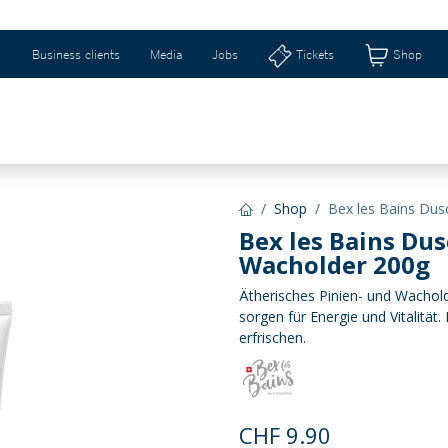
Business clients
Media
Jobs
Tickets
Shop
eizerhalle & Riburg
Shops & Geschenkideen
Ti
Shop
Bex les Bains Du
Bex les Bains Du
Wacholder 200g
Ätherisches Pinien- und Wachold
sorgen für Energie und Vitalitä
erfrischen.
CHF
9.90