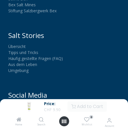
Bex Salt Mines
Stiftung Salzbergwerk Bex
Salt Stories
Übersicht
Tipps und Tricks
Häufig gestellte Fragen (FAQ)
Aus dem Leben
Umgebung
Social Media
Price:
Add to Cart
CHF
9.90
0
Home
Search
Wishlist
Account