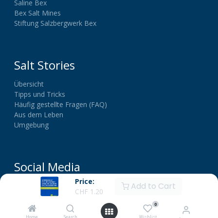
Saline Bex
Bex Salt Mines
Stiftung Salzbergwerk Bex
Salt Stories
Übersicht
Tipps und Tricks
Häufig gestellte Fragen (FAQ)
Aus dem Leben
Umgebung
Social Media
Price:
Add to Cart
CHF
1.20
0
Home
Search
Wishlist