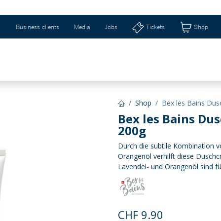
Business clients
Media
Jobs
Tickets
Shop
eizerhalle & Riburg
Shops & Geschenkideen
Ti
Shop
Bex les Bains Du
Bex les Bains Du
200g
Durch die subtile Kombination v
Orangenöl verhilft diese Dusch
Lavendel- und Orangenöl sind f
CHF
9.90