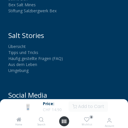
Bex Salt Mines
Stiftung Salzbergwerk Bex
Salt Stories
Übersicht
Tipps und Tricks
Häufig gestellte Fragen (FAQ)
Aus dem Leben
Umgebung
Social Media
Price:
Add to Cart
CHF
14.90
0
Home
Search
Wishlist
Account