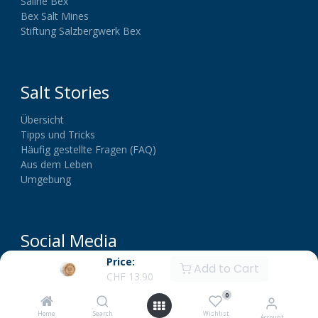
Saline Bex
Bex Salt Mines
Stiftung Salzbergwerk Bex
Salt Stories
Übersicht
Tipps und Tricks
Häufig gestellte Fragen (FAQ)
Aus dem Leben
Umgebung
Social Media
Price:
Add to Cart
CHF
13.90
0
Home
Search
Wishlist
Account