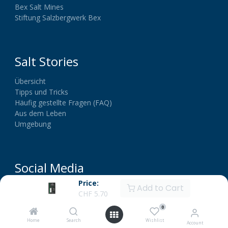
Bex Salt Mines
Stiftung Salzbergwerk Bex
Salt Stories
Übersicht
Tipps und Tricks
Häufig gestellte Fragen (FAQ)
Aus dem Leben
Umgebung
Social Media
Price:
Add to Cart
CHF
5.70
0
Home
Search
Wishlist
Account