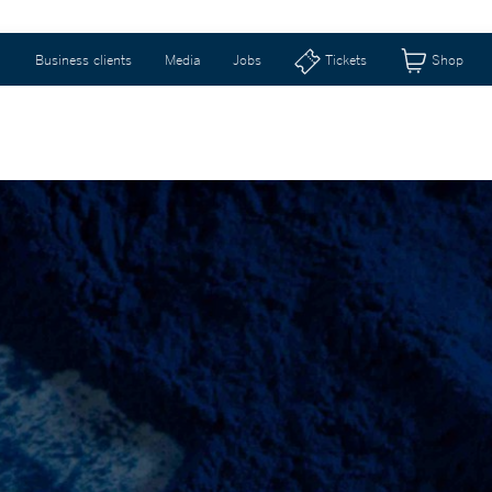
Business clients
Media
Jobs
Tickets
Shop
eizerhalle & Riburg
Shops & Geschenkideen
Ti