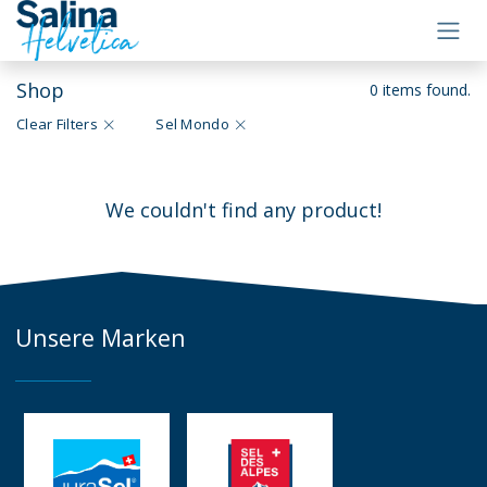
Zum Inhalt springen
Shop
0 items found.
Clear Filters
Sel Mondo
We couldn't find any product!
Unsere Marken