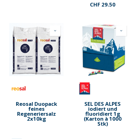
CHF
29.50
Reosal Duopack
SEL DES ALPES
feines
iodiert und
Regeneriersalz
fluoridiert 1g
2x10kg
(Karton à 1000
Stk)